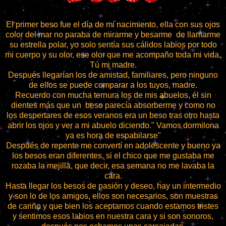
El primer beso fue el día de mi nacimiento, ella con sus ojos
color del mar no paraba de mirarme y besarme de llamarme
su estrella polar, yo solo sentía sus cálidos labios por todo
mi cuerpo y su olor, ese olor que me acompaño toda mi vida,
Tú mi madre.
Después llegarían los de amistad, familiares, pero ninguno
de ellos se puede comparar a los tuyos, madre.
Recuerdo con mucha ternura los de mis abuelos, él sin
dientes más que un beso parecía absorberme y como no
los despertares de esos veranos era un beso tras otro hasta
abrir los ojos y ver a mi abuelo diciendo." Vamos dormilona
ya es hora de espabilarse"
Después de repente me convertí en adolescente y bueno ya
los besos eran diferentes, si el chico que me gustaba me
rozaba la mejilla, que decir, esa semana no me lavaba la
cara.
Hasta llegar los besos de pasión y deseo, hay un intermedio
y son lo de los amigos, ellos son necesarios, son muestras
de cariño y que bien los aceptamos cuando estamos tristes
y sentimos esos labios en nuestra cara y si son sonoros,