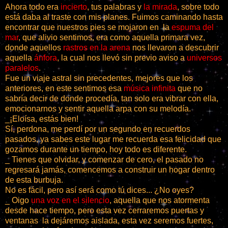
Ahora todo era
incierto
, tus palabras y
la mirada
, sobre todo
está daba al traste con mis planes. Fuimos caminando hasta
encontrar que nuestros pies se mojaron en la
espuma del
mar
, que alivio sentimos, era como aquella primara vez,
donde aquellos
rastros en la arena
nos llevaron a descubrir
aquella
ánfora
, la cual nos llevó sin previo aviso a
universos
paralelos
.
Fue un viaje astral sin precedentes, mejores que los
anteriores, en este sentimos esa
música infinita
que no
sabría decir de donde procedía, tan solo era vibrar con ella,
emocionarnos y sentir aquella arpa con su melodía.
_¡Eloísa, estás bien!
Sí, perdona, me perdí por un segundo en recuerdos
pasados, ya sabes este lugar me recuerda esa felicidad que
gozamos durante un tiempo, hoy todo es diferente.
_ Tienes que olvidar, y comenzar de cero, el pasado no
regresará jamás, comencemos a construir un hogar dentro
de esta burbuja.
No es fácil, pero así será como tú dices... ¿No oyes?
_ Oigo
una voz en el silencio
, aquella que nos atormenta
desde hace tiempo, pero esta vez cerraremos puertas y
ventanas la dejáremos aislada, esta vez seremos fuertes,