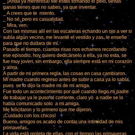
_ ¡Anda ya mentirosa! Me estás tomando el pelo, tantas
ganas tienes que no sabes, ya que inventar.
_ A crees que te miento.
_ No sé, pero es casualidad.
_ Mira, ven.
Con las mismas allí en las escaleras echando un ojo a ver si
subía algún vecino, me levanté el vestido y zas, le enseñe
para que no dudara de mí.
Pasado el tiempo, cuantas risas nos echamos recordando
ese episodio, hoy quiero dedicárselo a ella, ya no esta, se
fue muy joven, sin embargo, ella siempre está en mi corazón
y alma.
A partir de mi primera regla, las cosas en casa cambiaron.
Mi madre cuando regreso antes de subir a casa ya lo sabía,
pues se lo dijo la madre mi de mi amiga.
Fue todo un acontecimiento por qué cuando llego mi padre
de trabajar ya le puso al corriente, claro yo a nadie se lo
había comunicado solo a mi amiga.
Me felicitaron y lo primero que me dijeron,
¡Cuidado con los chicos!
Bueno, amigos os acabo de contar una intimidad de mis
primaveras.
La vida está repleta de ellas, con el tiempo las primaveras