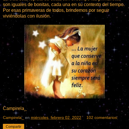
son iguales de bonitas, cada una en su contexto del tiempo.
Por esas primaveras de todos, brindemos por seguir
viviéndolas con ilusión.
Campirela_
Campirela_
en
miércoles, febrero 02, 2022
102 comentarios:
Compartir