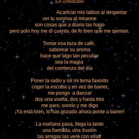
Lo cotidiano
Acariciar mis labios al despertar
ver tu sonrisa al mirarme
son cosas que a diario las hago
pero solo hoy me di cuenta, de lo bien que me sientan.
Tomar esa taza de café,
saborear su aroma
hace que algo tan peculiar
sea la magia
del comienzo del día
Poner la radio y oír mi tema favorito
coger la escoba y en vez de barrer
me pongo a danzar
doy una vuelta, dos y hasta tres
me paro, sonrío y me digo
¡Ya está bien, lo has gozado ahora ponte a barrer!
La mañana pasa, llega la tarde
una llamada, una ilusión
las amigas las veré con ellas