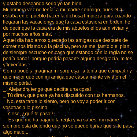
y estaba deseando serlo yo tan bien.
Mi primera vez no tenía a mi madre conmigo, pues ella
estaba en el pueblo hacer la dichosa limpieza para cuando
llegaran las vacaciones que la casa estuviera en orden, he
de decir que la casa era de mis abuelos ellos aún vivían y
por muchos años más.
Aquel día habíamos quedado las amigas que después de
comer nos iríamos a la piscina, pero se me fastidio el plan,
de siempre escuche en casa que estando con la regla no se
podía bañar porque podría pasarte alguna desgracia, mitos
y leyendas.
Como podéis imaginar mi sorpresa la tenía que compartir y
que mejor que con mi amiga que casualmente vivía en el
mismo portal.
_ ¡Alejandra tengo que decirte una cosa!
_ Tú dirás, que pasa ya has discutido con tus hermanos.
_ No, esta tarde lo siento, pero no voy a poder ir con
vosotras a la piscina
_ Y eso, ¿qué te pasa?
_ Es que me ha bajado la regla y ya sabes, mi madre
siempre esta diciendo que no se puede bañar que si te pasa
algo malo...