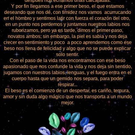
después nos echamos unas carcajadas.
Y por fin llegamos a ese primer beso, el que estamos
deseando que nos dé, con timidez nos vamos acurrucando
en el hombro y sentimos latir con fuerza el corazón del otro,
en un punto nos perdemos y juntamos nuestros labios nos
ruborizamos, pero ya es tarde, dimos el primer paso,
novatos ambos; sin embargo, la piel es sabia y nos deja
crecer en sentimiento y poco a poco aprendemos como ese
beso nos llena de felicidad y algo que no se puede explicar
solo sentir.
Con el paso de la vida nos encontramos con ese beso
apasionado que nos confunde la vida y nos deja sin sentido,
jugamos con nuestros labios, lenguas, y el fuego entra en el
cuerpo hasta que un gemido nos separa, para poder
respirar...
El beso es el comienzo de un despertar, es cariño, ternura,
amor y sin duda algo mágico que nos transporta a un mundo
mejor.