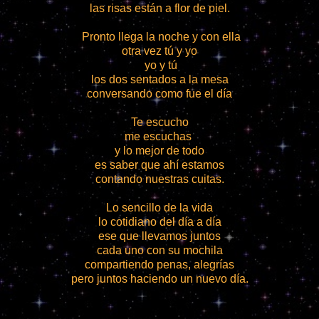
las risas están a flor de piel.
Pronto llega la noche y con ella
otra vez tú y yo
yo y tú
los dos sentados a la mesa
conversando como fue el día
Te escucho
me escuchas
y lo mejor de todo
es saber que ahí estamos
contando nuestras cuitas.
Lo sencillo de la vida
lo cotidiano del día a día
ese que llevamos juntos
cada uno con su mochila
compartiendo penas, alegrías
pero juntos haciendo un nuevo día.