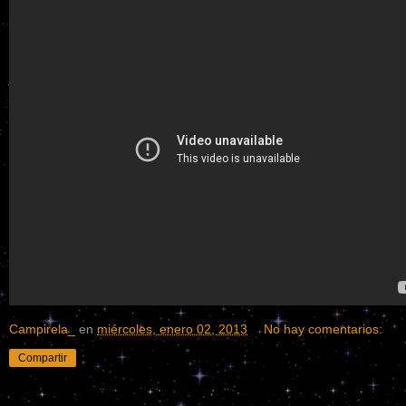
Campirela_
en
miércoles, enero 02, 2013
No hay comentarios:
Compartir