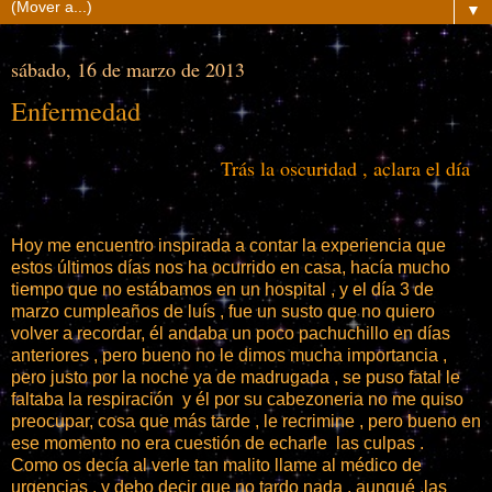
▼
sábado, 16 de marzo de 2013
Enfermedad
Trás la oscuridad , aclara el día
Hoy me encuentro inspirada a contar la experiencia que
estos últimos días nos ha ocurrido en casa, hacía mucho
tiempo que no estábamos en un hospital , y el día 3 de
marzo cumpleaños de luís , fue un susto que no quiero
volver a recordar, él andaba un poco pachuchillo en días
anteriores , pero bueno no le dimos mucha importancia ,
pero justo por la noche ya de madrugada , se puso fatal le
faltaba la respiración y él por su cabezoneria no me quiso
preocupar, cosa que más tarde , le recrimine , pero bueno en
ese momento no era cuestión de echarle las culpas .
Como os decía al verle tan malito llame al médico de
urgencias , y debo decir que no tardo nada , aunqué ,las