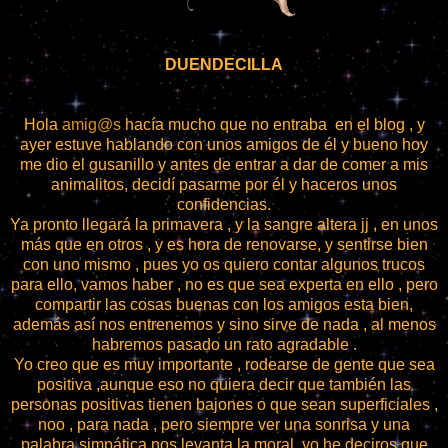
DUENDECILLA
Hola
amig@s
hacía mucho que no entraba en el blog , y
ayer estuve hablando con unos amigos de él y bueno hoy
me dio el gusanillo y antes de entrar a dar de comer a mis
animalitos, decidí pasarme por él y haceros unos
confidencias.
Ya pronto llegará la primavera , y la sangre altera jj , en unos
más que en otros , y es hora de renovarse, y sentirse bien
con uno mismo , pues yo os quiero contar algunos trucos
para ello, vamos haber , no es que sea experta en ello , pero
compartir las cosas buenas con los amigos esta bien,
además así nos entrenemos y sino sirve de nada , al menos
habremos pasado un rato agradable .
Yo creo que es muy importante , rodearse de gente que sea
positiva ,aunque eso no quiera decir que también las
personas positivas tienen bajones o que sean superficiales ,
noo , para nada , pero siempre ver una sonrisa y una
palabra simpática nos levanta la moral, yo he deciros que